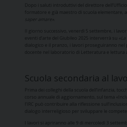
Dopo i saluti introduttivi del direttore dell’Uffic
formatore e già maestro di scuola elementare, aut
saper amare»
.
Il giorno successivo, venerdì 5 settembre, i lavor
eventi d’arte del Giubileo 2025 interverrà su
«La 
dialogico e il pranzo, i lavori proseguiranno ne
docente nel laboratorio di Letteratura e lettura
Scuola secondaria al lav
Prima dei colleghi della scuola dell’infanzia, toc
corso annuale di aggiornamento, sul tema «Inclusi
l’IRC può contribuire alla riflessione sull’inclusi
dialogo interreligioso per sviluppare le competenz
I lavori si apriranno alle 9 di mercoledì 3 settemb