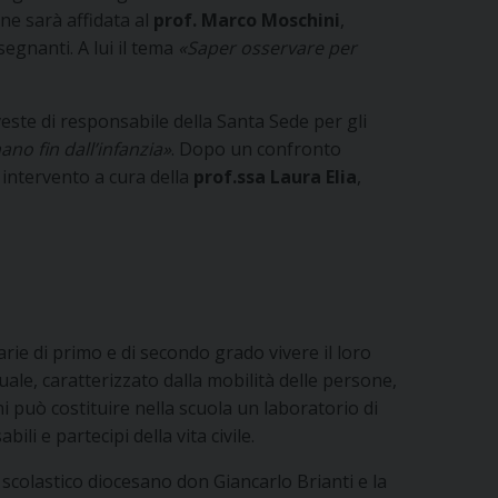
one sarà affidata al
prof. Marco Moschini
,
segnanti. A lui il tema
«Saper osservare per
veste di responsabile della Santa Sede per gli
ano fin dall’infanzia»
. Dopo un confronto
, intervento a cura della
prof.ssa Laura Elia
,
darie di primo e di secondo grado vivere il loro
ale, caratterizzato dalla mobilità delle persone,
oni può costituire nella scuola un laboratorio di
li e partecipi della vita civile.
io scolastico diocesano don Giancarlo Brianti e la