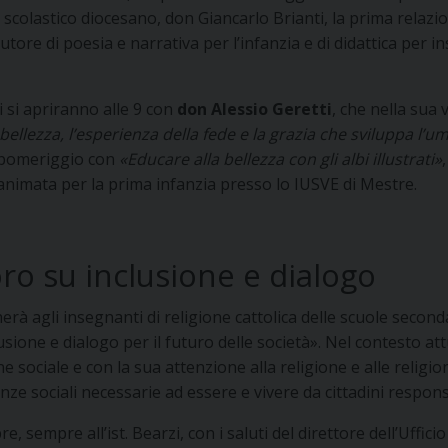
io scolastico diocesano, don Giancarlo Brianti, la prima relazi
ore di poesia e narrativa per l’infanzia e di didattica per in
i si apriranno alle 9 con
don Alessio Geretti
, che nella sua 
bellezza, l’esperienza della fede e la grazia che sviluppa l’um
l pomeriggio con
«Educare alla bellezza con gli albi illustrati»
 animata per la prima infanzia presso lo IUSVE di Mestre.
oro su inclusione e dialogo
cherà agli insegnanti di religione cattolica delle scuole secon
one e dialogo per il futuro delle società». Nel contesto attu
one sociale e con la sua attenzione alla religione e alle religi
e sociali necessarie ad essere e vivere da cittadini responsabi
re, sempre all’ist. Bearzi, con i saluti del direttore dell’Uffic