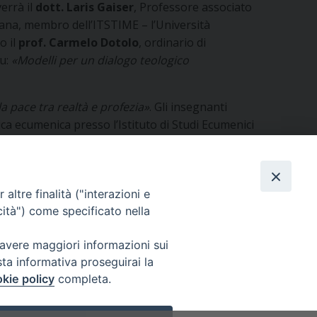
verrà il
dott. Laris Gaiser
, Professore associato
biana, membro dell’ITSTIME – l’Università
o il
prof. Carmelo Dotolo
, ordinario di
su:
«Modelli per un dialogo teologico
la pace tra realtà e profezia»
. Gli insegnanti
ica ecumenica presso l’Istituto di Studi Ecumenici
altre finalità ("interazioni e
cità") come specificato nella
 avere maggiori informazioni sui
sta informativa proseguirai la
kie policy
completa.