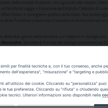
zione delle società inclusive: uno sguardo alla realtà»
; inter
la Facoltà di Legge e Economia dell’Istituto Cattolico di Lu
 Affari Esteri e consigliere politico della Nato. Nel pomeriggi
ogia della Pontificia Università Urbaniana di Roma interverrà 
ivo della due-giorni sarà sul tema
«Le religioni in dialogo per 
e Morandini
, docente di Principi del dialogo ecumenico ed Et
ta di divulgazione teologica CredereOggi.
imili per finalità tecniche e, con il tuo consenso, anche per 
amento dell'esperienza", "misurazione" e "targeting e pubbli
n formazione su «Valori e
i all'utilizzo dei cookie. Cliccando su "personalizza" puoi
re le tue preferenze. Cliccando su "rifiuta" o chiudendo que
okie tecnici. Ulteriori informazioni sono disponibili nella
coo
 di Udine 2017