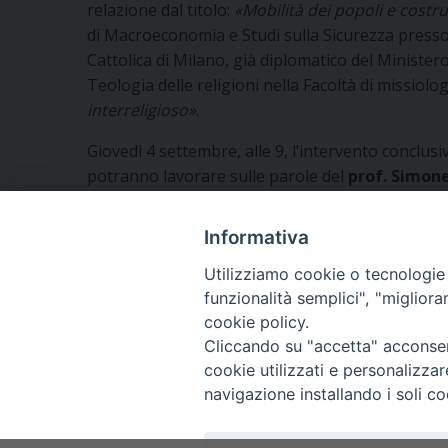
relazione dal titolo:
«Mobilità dei popoli e costru
di Macroeconomia e Studi sulla Sicurezza presso 
Cattolica di Milano, già diplomatico del Ministero
Teologia delle religioni nella Facoltà di missiol
interreligioso»
.
Giovedì 4 settembre, alle 9, l’intervento conclus
potranno lavorare sulle parole del
prof. Simon
“S. Bernardino” a Venezia e direttore della rivis
Informativa
Utilizziamo cookie o tecnologie s
funzionalità semplici", "miglior
«
Insegnanti di religione della scuola primaria i
cookie policy.
virtù»
Cliccando su "accetta" acconsent
cookie utilizzati e personalizza
navigazione installando i soli co
Copyright © Arcidiocesi