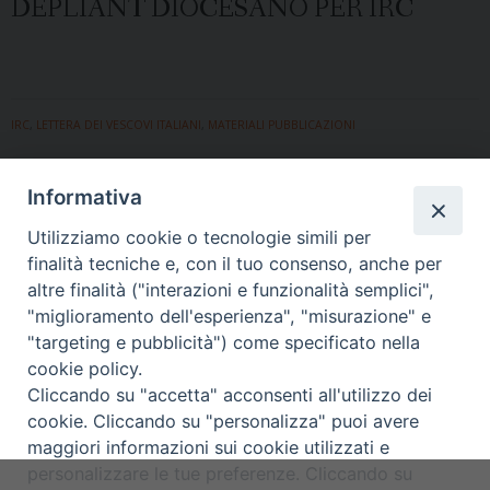
DEPLIANT DIOCESANO PER IRC
IRC
,
LETTERA DEI VESCOVI ITALIANI
,
MATERIALI PUBBLICAZIONI
19 NOVEMBRE 2013
Informativa
LETTERA DEI VESCOVI ITALIANI
Utilizziamo cookie o tecnologie simili per
finalità tecniche e, con il tuo consenso, anche per
Messaggio della Presidenza della Conferenza Episcopale
altre finalità ("interazioni e funzionalità semplici",
Italiana in vista della scelta di avvalersi dell’insegnamento
"miglioramento dell'esperienza", "misurazione" e
della religione cattolica nell’anno scolastico 2013 2014
"targeting e pubblicità") come specificato nella
cookie policy.
P
Cliccando su "accetta" acconsenti all'utilizzo dei
cookie. Cliccando su "personalizza" puoi avere
o
maggiori informazioni sui cookie utilizzati e
s
Copyright © Arcidiocesi di Udine
personalizzare le tue preferenze. Cliccando su
t
2017