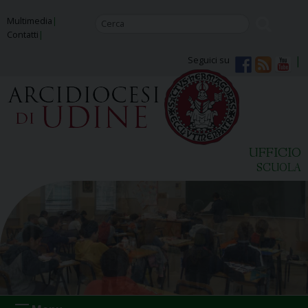
Skip
Multimedia
to
Contatti
content
Seguici su
UFFICIO
SCUOLA