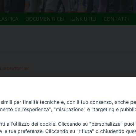
LASTICA
DOCUMENTI CEI
LINK UTILI
CONTATTI
 LABORATORI
,
IRC
ETTEMBRE 2013
imili per finalità tecniche e, con il tuo consenso, anche per 
amento dell'esperienza", "misurazione" e "targeting e pubbli
li presentati al corso di aggiornamento per insegnanti di re
i all'utilizzo dei cookie. Cliccando su "personalizza" puoi
re le tue preferenze. Cliccando su "rifiuta" o chiudendo que