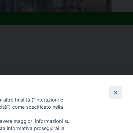
altre finalità ("interazioni e
cità") come specificato nella
ligione tenutosi a Udine nel settembre 2013.
 avere maggiori informazioni sui
sta informativa proseguirai la