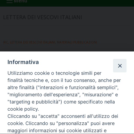
Menu
LETTERA DEI VESCOVI ITALIANI
IRC
,
LETTERA DEI VESCOVI ITALIANI
,
MATERIALI PUBBLICAZIONI
19 NOVEMBRE 2013
Informativa
LETTERA DEI VESCOVI ITALIANI
Utilizziamo cookie o tecnologie simili per
finalità tecniche e, con il tuo consenso, anche per
Messaggio della Presidenza della Conferenza Episcopale
altre finalità ("interazioni e funzionalità semplici",
Italiana in vista della scelta di avvalersi dell’insegnamento
"miglioramento dell'esperienza", "misurazione" e
della religione cattolica nell’anno scolastico 2013 2014
"targeting e pubblicità") come specificato nella
cookie policy.
P
Cliccando su "accetta" acconsenti all'utilizzo dei
cookie. Cliccando su "personalizza" puoi avere
o
maggiori informazioni sui cookie utilizzati e
s
Copyright © Arcidiocesi di Udine